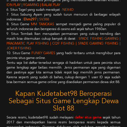
5. Situs Poker salah satu jenis game yang membutuhkan keahlian khusus :
IDN PLAY | 9GAMING | BALAK PLAY
6. Situs Togel yang sudah merakyat :
NEX4D
7. Situs Sabung Ayam yang sudah turun menurun di berbagai wilayah
indonesia :
Ehm297
| SV388
8. Situs Game
MM TANGKAS
sempat menjadi game paling populer di
seluruh indonesia dan beroperasi di casino asli sejak tahun 1960an.
9. Situs Tembak Ikan merupakan permainan yang cukup trending dan
masih bisa ditemukan cukup banyak di darat :
SPADE FISHING GAMING |
PRAGMATIC PLAY FISHING | CQ9 FISHING | SPADE GAMING FISHING |
JOKER FISHING
10. Situs Game
FUNKY GAMES
yang hadir terbaru untuk menghibur para
pecinta situs game online.
Tentu saja list daftar tersebut sengaja di hadirkan untuk para pecinta situs
game lengkap agar bebas memilih. Jenis permainan apa yang digemari
dan pastinya agar kita semua tidak repot lagi memilih jenis permainan.
Karena seperti yang sudah di bahas, cukup dengan 1 user ID saja sudah
bisa bermain semua game online yang disediakan permainan dewa slot 88.
Kapan Kudetabet98 Beroperasi
Sebagai Situs Game Lengkap Dewa
Slot 88
Secara resmi, kudetabet98 sudah melayani
daftar situs game
sejak tahun
2017 dan mendapatkan lisensi resmi beroperasi resmi kepada semua