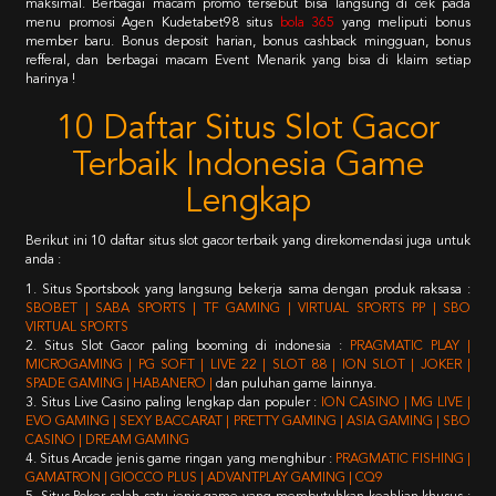
maksimal. Berbagai macam promo tersebut bisa langsung di cek pada
menu promosi Agen Kudetabet98 situs
bola 365
yang meliputi bonus
member baru. Bonus deposit harian, bonus cashback mingguan, bonus
refferal, dan berbagai macam Event Menarik yang bisa di klaim setiap
harinya !
10 Daftar Situs Slot Gacor
Terbaik Indonesia Game
Lengkap
Berikut ini 10 daftar situs slot gacor terbaik yang direkomendasi juga untuk
anda :
1. Situs Sportsbook yang langsung bekerja sama dengan produk raksasa :
SBOBET | SABA SPORTS | TF GAMING | VIRTUAL SPORTS PP | SBO
VIRTUAL SPORTS
2. Situs Slot Gacor paling booming di indonesia :
PRAGMATIC PLAY |
MICROGAMING | PG SOFT | LIVE 22 | SLOT 88 | ION SLOT | JOKER |
SPADE GAMING | HABANERO |
dan puluhan game lainnya.
3. Situs Live Casino paling lengkap dan populer :
ION CASINO | MG LIVE |
EVO GAMING | SEXY BACCARAT | PRETTY GAMING | ASIA GAMING | SBO
CASINO | DREAM GAMING
4. Situs Arcade jenis game ringan yang menghibur :
PRAGMATIC FISHING |
GAMATRON | GIOCCO PLUS | ADVANTPLAY GAMING | CQ9