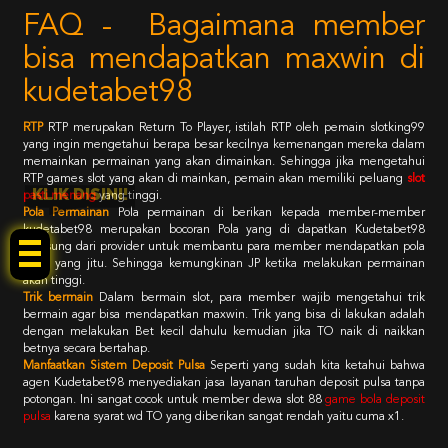
FAQ - Bagaimana member
bisa mendapatkan maxwin di
kudetabet98
RTP
RTP merupakan Return To Player, istilah RTP oleh pemain slotking99
yang ingin mengetahui berapa besar kecilnya kemenangan mereka dalam
memainkan permainan yang akan dimainkan. Sehingga jika mengetahui
RTP games slot yang akan di mainkan, pemain akan memiliki peluang
slot
KLIK DISINI!
pasti menang
yang tinggi.
Pola Permainan
Pola permainan di berikan kepada member-member
kudetabet98 merupakan bocoran Pola yang di dapatkan Kudetabet98
langsung dari provider untuk membantu para member mendapatkan pola
main yang jitu. Sehingga kemungkinan JP ketika melakukan permainan
akan tinggi.
Trik bermain
Dalam bermain slot, para member wajib mengetahui trik
bermain agar bisa mendapatkan maxwin. Trik yang bisa di lakukan adalah
dengan melakukan Bet kecil dahulu kemudian jika TO naik di naikkan
betnya secara bertahap.
Manfaatkan Sistem Deposit Pulsa
Seperti yang sudah kita ketahui bahwa
agen Kudetabet98 menyediakan jasa layanan taruhan deposit pulsa tanpa
potongan. Ini sangat cocok untuk member dewa slot 88
game bola deposit
pulsa
karena syarat wd TO yang diberikan sangat rendah yaitu cuma x1.