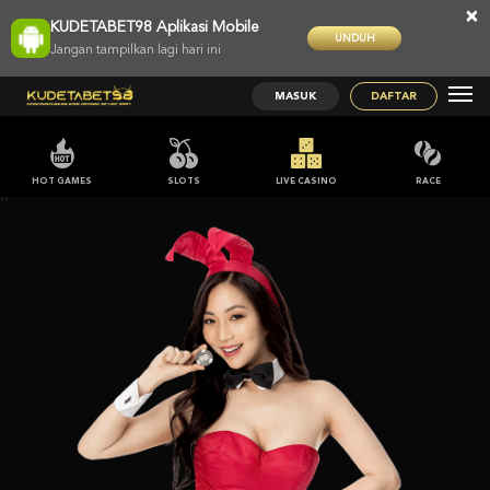
×
KUDETABET98 Aplikasi Mobile
UNDUH
Jangan tampilkan lagi hari ini
MASUK
DAFTAR
HOT GAMES
SLOTS
LIVE CASINO
RACE
;;