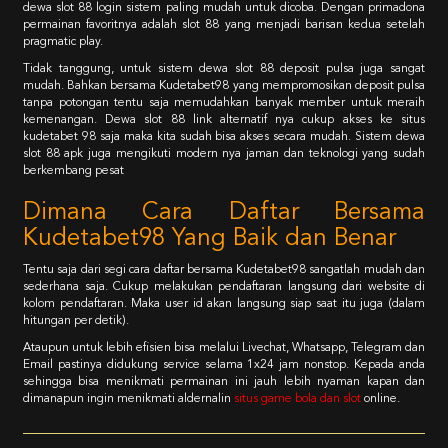
dewa slot 88 login sistem paling mudah untuk dicoba. Dengan primadona
permainan favoritnya adalah slot 88 yang menjadi barisan kedua setelah
pragmatic play.
Tidak tanggung, untuk sistem dewa slot 88 deposit pulsa juga sangat
mudah. Bahkan bersama Kudetabet98 yang mempromosikan deposit pulsa
tanpa potongan tentu saja memudahkan banyak member untuk meraih
kemenangan. Dewa slot 88 link alternatif nya cukup akses ke situs
kudetabet 98 saja maka kita sudah bisa akses secara mudah. Sistem dewa
slot 88 apk juga mengikuti modern nya jaman dan teknologi yang sudah
berkembang pesat
Dimana Cara Daftar Bersama
Kudetabet98 Yang Baik dan Benar
Tentu saja dari segi cara daftar bersama Kudetabet98 sangatlah mudah dan
sederhana saja. Cukup melakukan pendaftaran langsung dari website di
kolom pendaftaran. Maka user id akan langsung siap saat itu juga (dalam
hitungan per detik).
Ataupun untuk lebih efisien bisa melalui Livechat, Whatsapp, Telegram dan
Email pastinya didukung service selama 1x24 jam nonstop. Kepada anda
sehingga bisa menikmati permainan ini jauh lebih nyaman kapan dan
dimanapun ingin menikmati aldernalin
situs game bola dan slot
online.